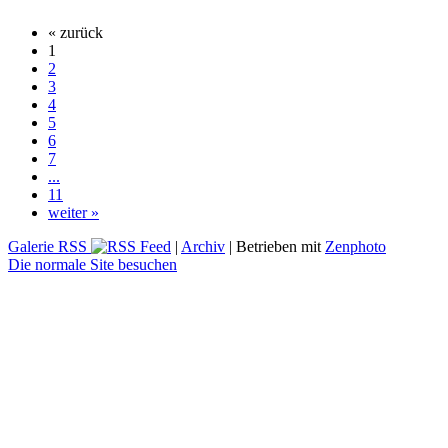
« zurück
1
2
3
4
5
6
7
...
11
weiter »
Galerie RSS
|
Archiv
| Betrieben mit
Zenphoto
Die normale Site besuchen